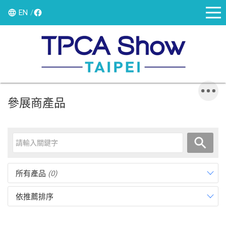
EN
參展商產品
所有產品
(0)
依推薦排序