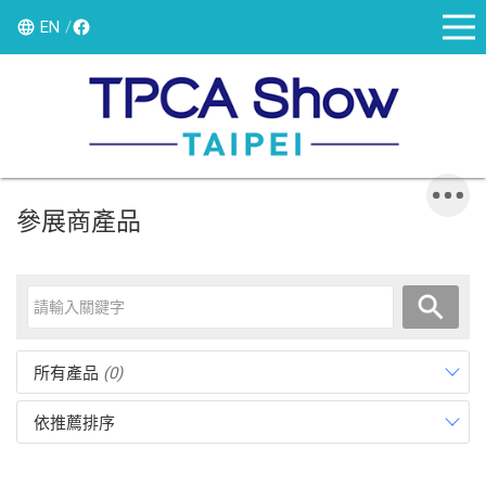
EN
參展商產品
所有產品
(0)
依推薦排序