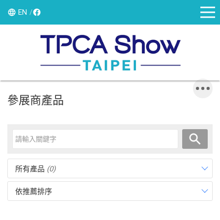
EN
參展商產品
所有產品
(0)
依推薦排序