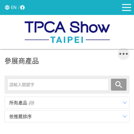
EN
參展商產品
所有產品
(0)
依推薦排序