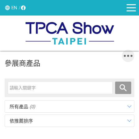
EN
參展商產品
所有產品
(0)
依推薦排序