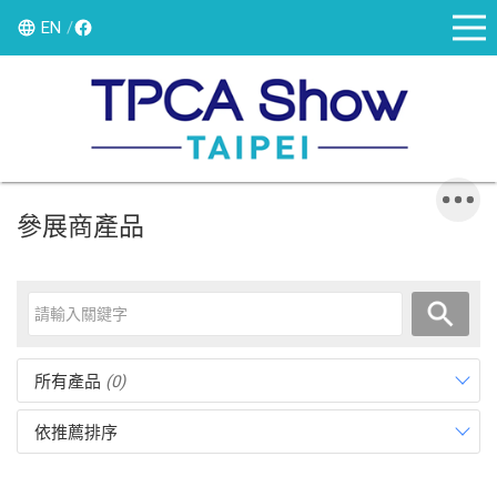
EN
參展商產品
所有產品
(0)
依推薦排序