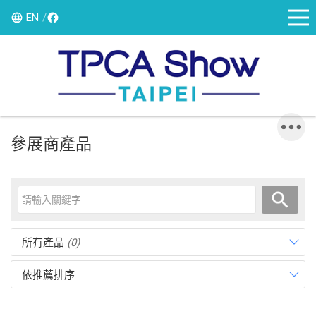
EN
參展商產品
所有產品
(0)
依推薦排序