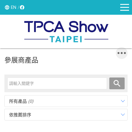
EN
參展商產品
所有產品
(0)
依推薦排序