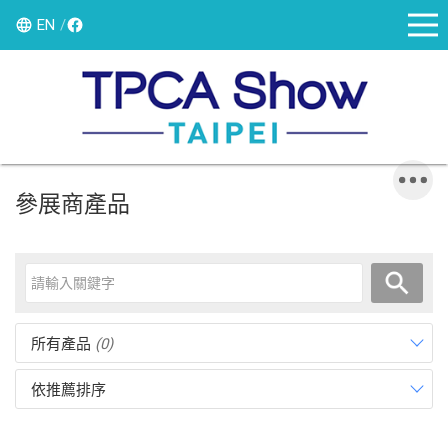
EN
參展商產品
所有產品
(0)
依推薦排序