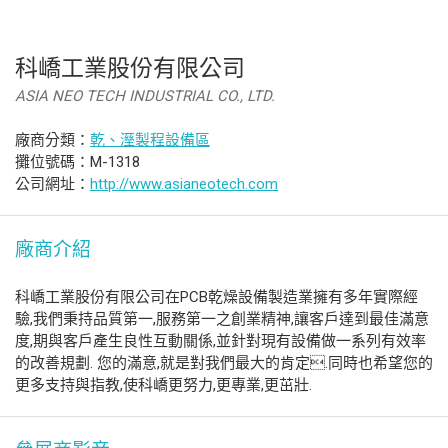
科嶠工業股份有限公司
ASIA NEO TECH INDUSTRIAL CO., LTD.
廠商分類：
乾、溼製程設備區
攤位號碼：M-1318
公司網址：
http://www.asianeotech.com
廠商介紹
科嶠工業股份有限公司在PCB乾燥設備製造業擁有多年實際經
驗,我們秉持品質第一,服務第一之創業精神,讓客戶達到最佳滿意
度,期與客戶產生良性互動關係,並針對現有設備做一系列有效率
的改善規劃. 您的滿意,就是對我們最大的肯定.同時也希望您的
更多支持與指教,使科嶠更努力,更專業,更茁壯.