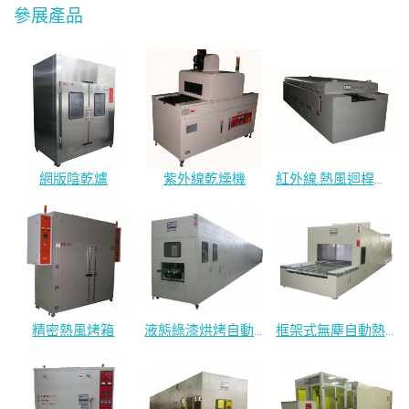
參展產品
網版陰乾爐
紫外線乾燥機
紅外線.熱風迴桿輸送爐
精密熱風烤箱
液態綠漆烘烤自動線
框架式無塵自動熱風輸送爐.