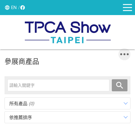
EN
參展商產品
所有產品
(0)
依推薦排序