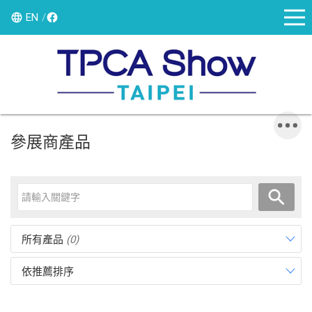
EN
參展商產品
所有產品
(0)
依推薦排序