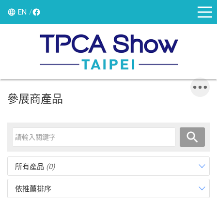
EN
參展商產品
所有產品
(0)
依推薦排序