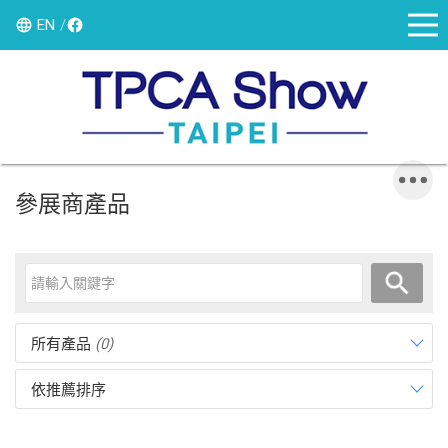
EN
參展商產品
所有產品
(0)
依推薦排序