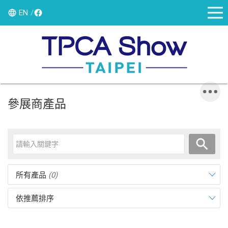
EN
參展商產品
所有產品
(0)
依推薦排序