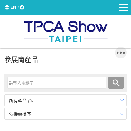
EN
參展商產品
所有產品
(0)
依推薦排序