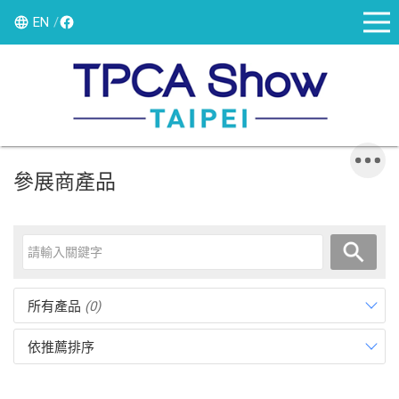
EN
參展商產品
所有產品
(0)
依推薦排序