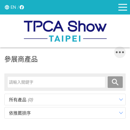
EN
參展商產品
所有產品
(0)
依推薦排序