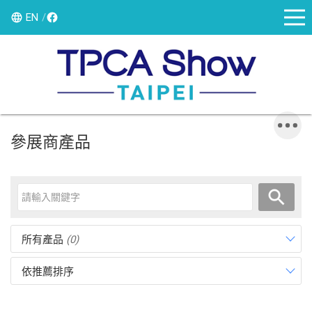
EN
參展商產品
所有產品
(0)
依推薦排序