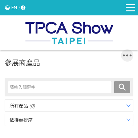
EN
參展商產品
所有產品
(0)
依推薦排序