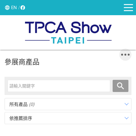
EN
參展商產品
所有產品
(0)
依推薦排序