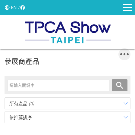
EN
參展商產品
所有產品
(0)
依推薦排序