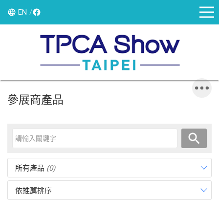
EN
參展商產品
所有產品
(0)
依推薦排序