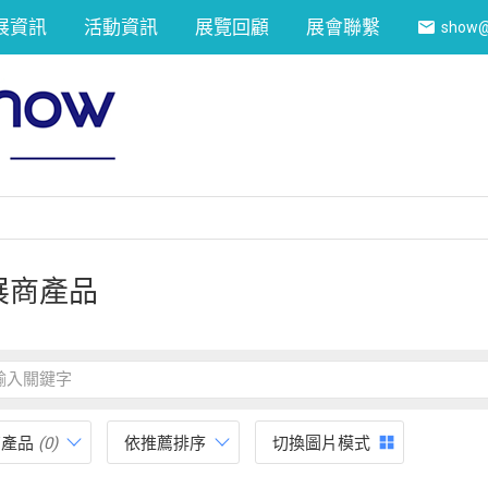
展資訊
活動資訊
展覽回顧
展會聯繫
show@
展商產品
有產品
(0)
依推薦排序
切換圖片模式