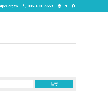
tpca.org.tw
886-3-381-5659
EN