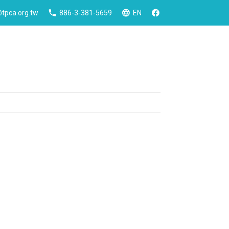
tpca.org.tw
886-3-381-5659
EN