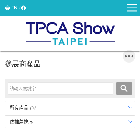
EN
參展商產品
所有產品
(0)
依推薦排序