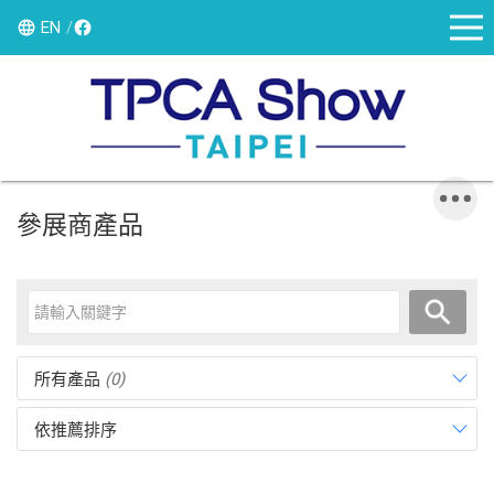
EN
參展商產品
所有產品
(0)
依推薦排序