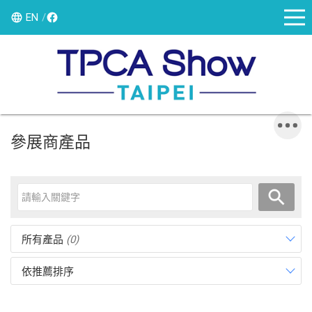
EN
參展商產品
所有產品
(0)
依推薦排序