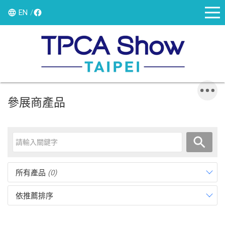
EN
參展商產品
所有產品
(0)
依推薦排序