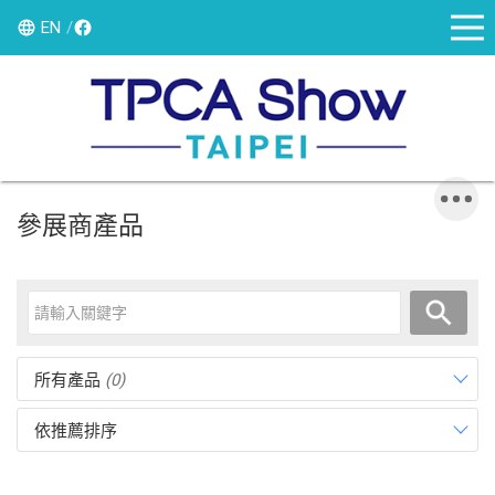
EN
參展商產品
所有產品
(0)
依推薦排序