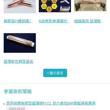
無膠型PI鍍銅膜 (聚醯亞胺膜鍍銅)
R2R卷對卷濺鍍代工服務
細線路用 超薄軟性銅箔基板
超薄軟性銅箔基板-PET基材版
參展商新聞稿
昂筠供應無膠型超薄銅FCCL 助力柔性EMI電磁屏蔽應用
2025-03-03