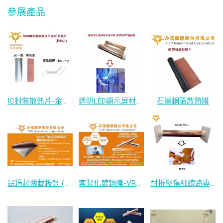
參展產品
IC封裝散熱片-金屬條狀散熱片
透明LED顯示屏材料-無膠型PET鍍銅膜
石墨銅箔散熱膜
昂筠超薄載板銅 (附載體可撕型超薄銅箔)
客製化鍍銅膜-VR設備輕量化材料
耐折壓傷細線路專用FCCL