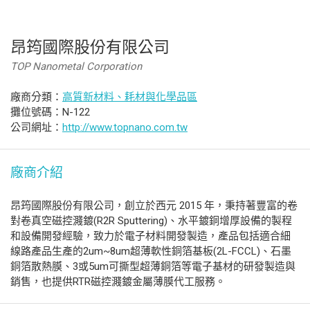
昂筠國際股份有限公司
TOP Nanometal Corporation
廠商分類：
高質新材料、耗材與化學品區
攤位號碼：N-122
公司網址：
http://www.topnano.com.tw
廠商介紹
昂筠國際股份有限公司，創立於西元 2015 年，秉持著豐富的卷
對卷真空磁控濺鍍(R2R Sputtering)、水平鍍銅增厚設備的製程
和設備開發經驗，致力於電子材料開發製造，產品包括適合細
線路產品生產的2um~8um超薄軟性銅箔基板(2L-FCCL)、石墨
銅箔散熱膜、3或5um可撕型超薄銅箔等電子基材的研發製造與
銷售，也提供RTR磁控濺鍍金屬薄膜代工服務。